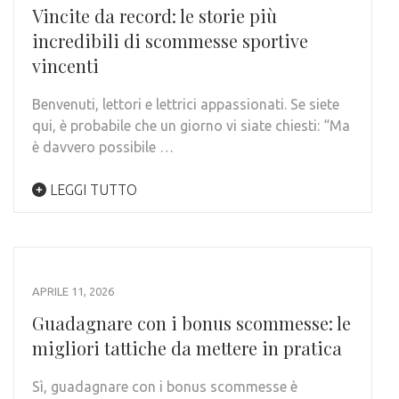
Vincite da record: le storie più
incredibili di scommesse sportive
vincenti
Benvenuti, lettori e lettrici appassionati. Se siete
qui, è probabile che un giorno vi siate chiesti: “Ma
è davvero possibile …
LEGGI TUTTO
APRILE 11, 2026
Guadagnare con i bonus scommesse: le
migliori tattiche da mettere in pratica
Sì, guadagnare con i bonus scommesse è