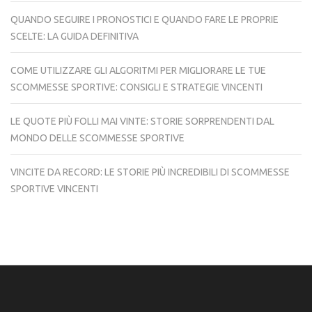
QUANDO SEGUIRE I PRONOSTICI E QUANDO FARE LE PROPRIE
SCELTE: LA GUIDA DEFINITIVA
COME UTILIZZARE GLI ALGORITMI PER MIGLIORARE LE TUE
SCOMMESSE SPORTIVE: CONSIGLI E STRATEGIE VINCENTI
LE QUOTE PIÙ FOLLI MAI VINTE: STORIE SORPRENDENTI DAL
MONDO DELLE SCOMMESSE SPORTIVE
VINCITE DA RECORD: LE STORIE PIÙ INCREDIBILI DI SCOMMESSE
SPORTIVE VINCENTI